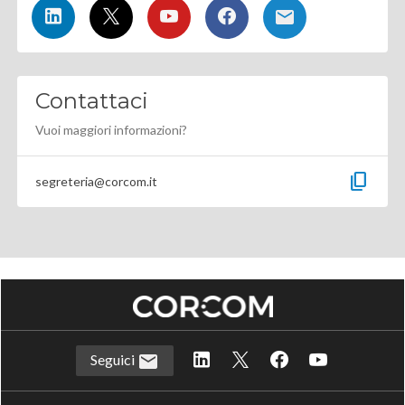
Contattaci
Vuoi maggiori informazioni?
content_copy
segreteria@corcom.it
Seguici