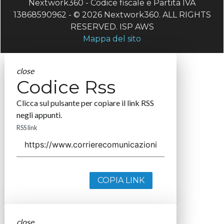
Nextwork360 - Codice fiscale e Partita IVA
13868590962 - © 2026 Nextwork360. ALL RIGHTS
RESERVED. ISP AWS
Mappa del sito
close
Codice Rss
Clicca sul pulsante per copiare il link RSS
negli appunti.
RSS link
COPIA LINK
close