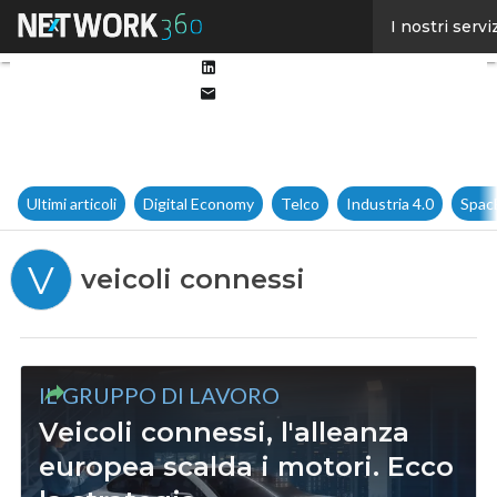
Facebook
I nostri servi
Twitter
Linkedin
Email
Ultimi articoli
Digital Economy
Telco
Industria 4.0
Spac
V
veicoli connessi
IL GRUPPO DI LAVORO
Veicoli connessi, l'alleanza
europea scalda i motori. Ecco