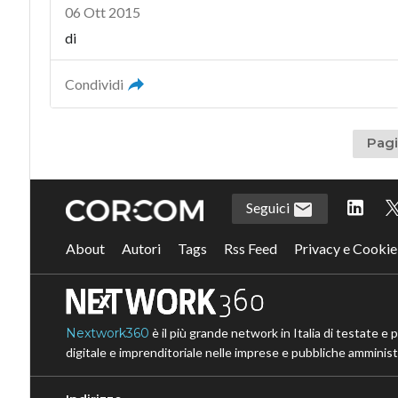
06 Ott 2015
di
Condividi
Pagi
Seguici
About
Autori
Tags
Rss Feed
Privacy e Cookie
Nextwork360
è il più grande network in Italia di testate e 
digitale e imprenditoriale nelle imprese e pubbliche amministr