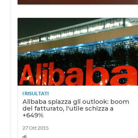
I RISULTATI
Alibaba spiazza gli outlook: boom
del fatturato, l'utile schizza a
+649%
27 Ott 2015
di