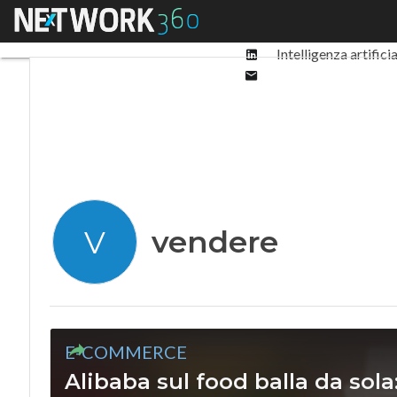
Facebook
Menu
Ultimi articoli
Digit
Twitter
Linkedin
Intelligenza artifici
Email
vendere
V
E-COMMERCE
Alibaba sul food balla da sola