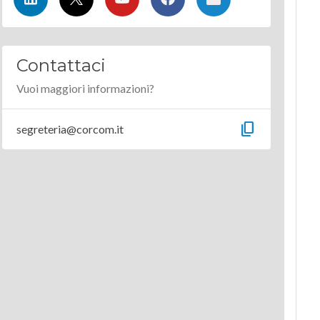
Contattaci
Vuoi maggiori informazioni?
content_copy
segreteria@corcom.it