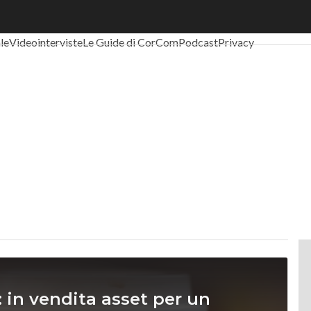
al Economy
Telco
Industria 4.0
SpacEconomy
PA Digitale
Green eco
ale
Videointerviste
Le Guide di CorCom
Podcast
Privacy
: in vendita asset per un