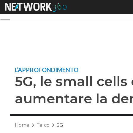
Menu
5G, le small cells 
L’APPROFONDIMENTO
5G, le small cell
aumentare la den
Home
Telco
5G