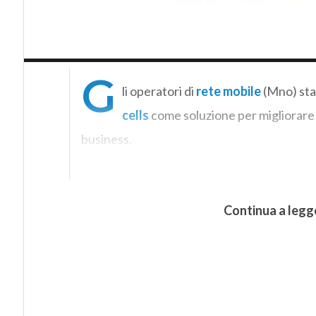
G
li operatori di
rete mobile
(Mno) sta
cells
come soluzione per migliorare 
business.
Continua a legg