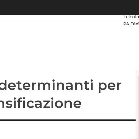
determinanti per aumentare la densificazione
Ultimi a
Telco
I
PA Digi
Intellig
Videoin
Le Gui
Privac
s determinanti per
sificazione