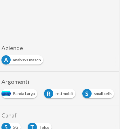
Aziende
A
analysys mason
Argomenti
R
S
T
Banda Larga
reti mobili
small cells
Canali
5
T
5G
Telco