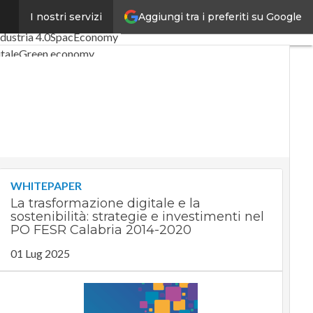
Aggiungi tra i preferiti su Google
I nostri servizi
rticoli
Digital Economy
ndustria 4.0
SpacEconomy
tale
Green economy
enza artificiale
terviste
de di CorCom
Podcast
y
WHITEPAPER
La trasformazione digitale e la
sostenibilità: strategie e investimenti nel
PO FESR Calabria 2014-2020
01 Lug 2025