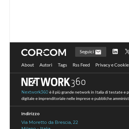
Seguici
About
Autori
Tags
Rss Feed
Privacy e Cookie
Nextwork360
è il più grande network in Italia di testate e 
digitale e imprenditoriale nelle imprese e pubbliche amministr
Indirizzo
Via Moretto da Brescia, 22
Milano - Italia