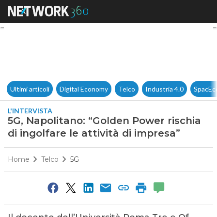
5G, Napolitano: “Golden Power 
Ultimi articoli
Digital Economy
Telco
Industria 4.0
SpacEc
L'INTERVISTA
5G, Napolitano: “Golden Power rischia
di ingolfare le attività di impresa”
Home
Telco
5G