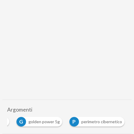
Argomenti
G
P
5g
golden power 5g
perimetro cibernetico