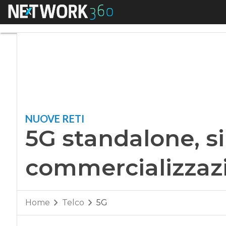
Menu
5G standalone, si 
NUOVE RETI
5G standalone, si
commercializzaz
Home
Telco
5G