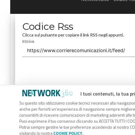
Codice Rss
Clicca sul pulsante per copiare il link RSS negli appunti.
RSS link
I tuoi contenuti, la tua pr
Codice Rss
Su questo sito utilizziamo cookie tecnici necessari alla navigazion
Clicca sul pulsante per copiare il link RSS negli appunti.
anche per fornirti un’esperienza di navigazione sempre migliore, p
RSS link
consentirti di ricevere comunicazioni di marketing aderenti alle tu
Puoi esprimere il tuo consenso cliccando su ACCETTA TUTTI I COO
Potrai sempre gestire le tue preferenze accedendo al nostro COO
visitando la nostra
COOKIE POLICY
.