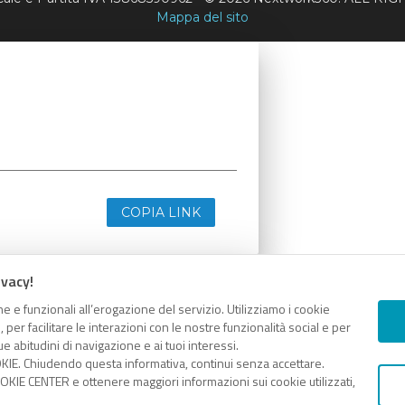
Mappa del sito
COPIA LINK
ivacy!
e e funzionali all’erogazione del servizio. Utilizziamo i cookie
er facilitare le interazioni con le nostre funzionalità social e per
e abitudini di navigazione e ai tuoi interessi.
KIE. Chiudendo questa informativa, continui senza accettare.
KIE CENTER e ottenere maggiori informazioni sui cookie utilizzati,