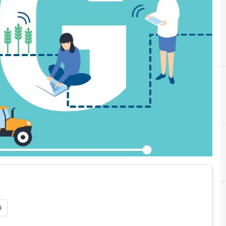
E
ericss
i