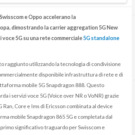
 Swisscom e Oppo accelerano la
ropa, dimostrando la carrier aggregation 5G New
zi voce 5G su una rete commerciale
5G standalone
to raggiunto utilizzando la tecnologia di condivisione
ommercialmente disponibile infrastruttura di rete e di
iattaforma mobile 5G Snapdragon 888. Questo
arda i servizi voce 5G (Voice over NR o VoNR) grazie
5G Ran, Core e Ims di Ericsson combinata al device
orma mobile Snapdragon 865 5G e completata dal
primo significativo traguardo per Swisscom e