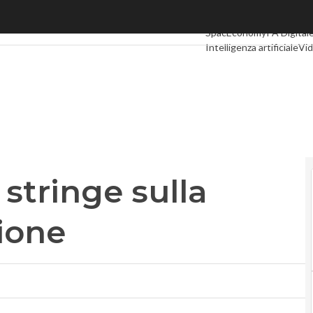
stringe sulla commercializzazione
Ultimi articoli
Digital Ec
SpacEconomy
PA Digital
Intelligenza artificiale
Vid
Le Guide di CorCom
Pod
 stringe sulla
ione