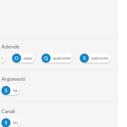
Aziende
O
Q
S
on
oppo
qualcomm
swisscom
Argomenti
5
5g
Canali
5
5G