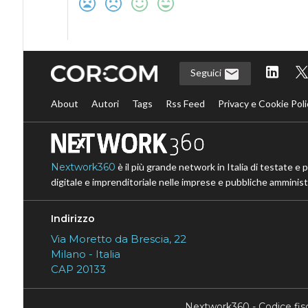
Seguici
About
Autori
Tags
Rss Feed
Privacy e Cookie Poli
Nextwork360
è il più grande network in Italia di testate e 
digitale e imprenditoriale nelle imprese e pubbliche amministr
Indirizzo
Via Moretto da Brescia, 22
Milano - Italia
CAP 20133
Nextwork360 - Codice fi