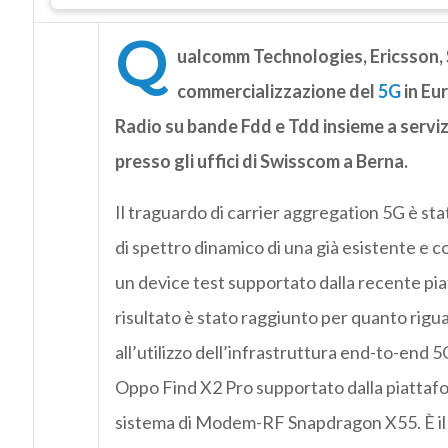
Q
ualcomm Technologies, Ericsson,
commercializzazione del
5G
in Eu
Radio su bande Fdd e Tdd insieme a servi
presso gli uffici di Swisscom a Berna.
Il traguardo di carrier aggregation 5G è sta
di spettro dinamico di una già esistente e c
un device test supportato dalla recente p
risultato è stato raggiunto per quanto rigu
all’utilizzo dell’infrastruttura end-to-end 
Oppo Find X2 Pro supportato dalla piattaf
sistema di Modem-RF Snapdragon X55. È il 