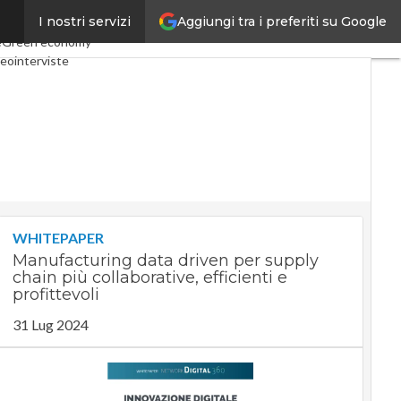
Aggiungi tra i preferiti su Google
I nostri servizi
onomy
Telco
Industria 4.0
e
Green economy
eointerviste
cast
Privacy
WHITEPAPER
Manufacturing data driven per supply
chain più collaborative, efficienti e
profittevoli
31 Lug 2024