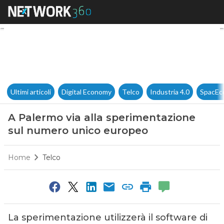
A Palermo via alla speriment
Ultimi articoli
Digital Economy
Telco
Industria 4.0
SpacEc
A Palermo via alla sperimentazione
sul numero unico europeo
Home
Telco
La sperimentazione utilizzerà il software di