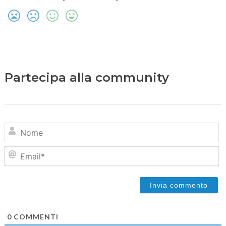
Partecipa alla community
N
Em
0
COMMENTI