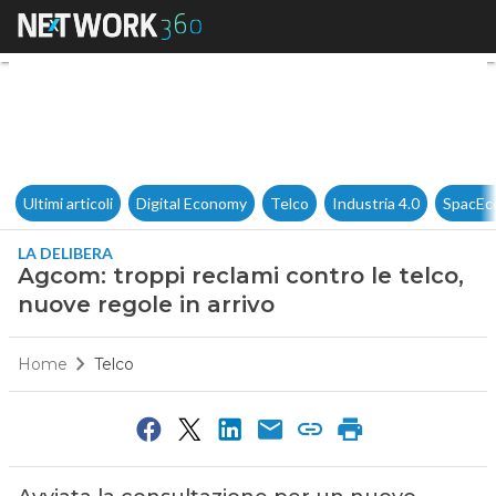
Agcom: troppi reclami contro l
Ultimi articoli
Digital Economy
Telco
Industria 4.0
SpacEc
LA DELIBERA
Agcom: troppi reclami contro le telco,
nuove regole in arrivo
Home
Telco