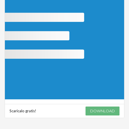
Scaricalo gratis!
DOWNLOAD