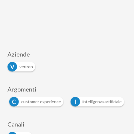
Aziende
V
verizon
Argomenti
C
I
customer experience
intelligenza artificiale
Canali