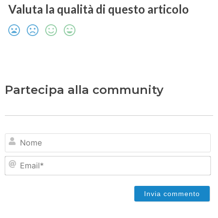
Valuta la qualità di questo articolo
Partecipa alla community
N
Em