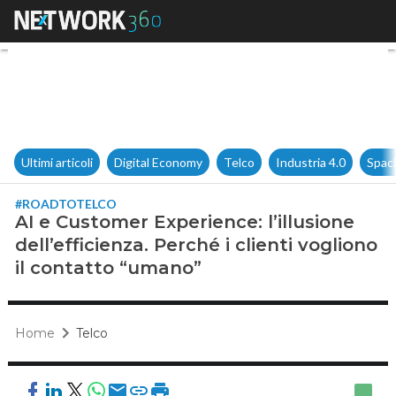
AI e Customer Experience: l’ill
Ultimi articoli
Digital Economy
Telco
Industria 4.0
Spac
#ROADTOTELCO
AI e Customer Experience: l’illusione
dell’efficienza. Perché i clienti vogliono
il contatto “umano”
Home
Telco