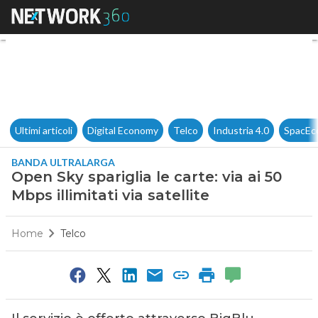
Open Sky spariglia le carte: via
Ultimi articoli
Digital Economy
Telco
Industria 4.0
SpacEc
BANDA ULTRALARGA
Open Sky spariglia le carte: via ai 50
Mbps illimitati via satellite
Home
Telco