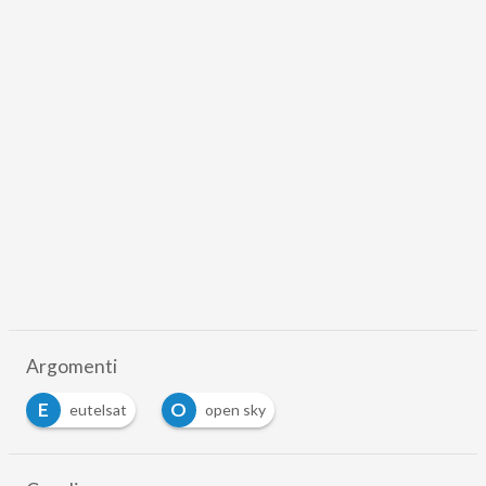
Argomenti
E
O
eutelsat
open sky