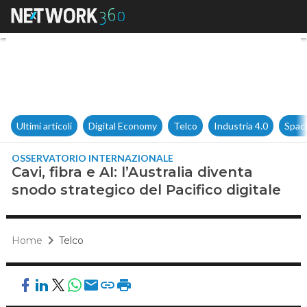
Cavi, fibra e AI: l’Australia di
Ultimi articoli
Digital Economy
Telco
Industria 4.0
Spac
OSSERVATORIO INTERNAZIONALE
Cavi, fibra e AI: l’Australia diventa
snodo strategico del Pacifico digitale
Home
Telco