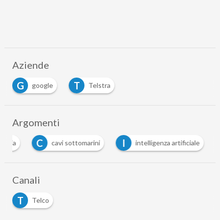
Aziende
G
T
google
Telstra
Argomenti
C
I
tralia
cavi sottomarini
intelligenza artificiale
Canali
T
Telco