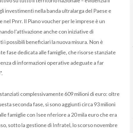
tivo su tutto il territorio nazionale – evidenzia il
li investimenti nella banda ultralarga del Paese e
e nel Pnrr. Il Piano voucher per le imprese è un
o l’attivazione anche con iniziative di
 i possibili beneficiari la nuova misura. Non è
 fase dedicata alle famiglie, che risorse stanziate
enza di informazioni operative adeguate a far
”.
i stanziati complessivamente 609 milioni di euro: oltre
questa seconda fase, si sono aggiunti circa 93 milioni
alle famiglie con Isee nferiore a 20 mila euro che era
so, sotto la gestione di Infratel, lo scorso novembre