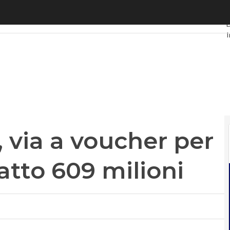
ia a voucher per le imprese: sul piatto 609 milioni
U
D
I
P
I
V
L
P
 via a voucher per
iatto 609 milioni