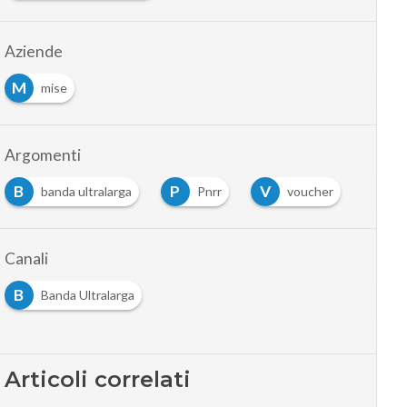
Aziende
M
mise
Argomenti
B
P
V
banda ultralarga
Pnrr
voucher
Canali
B
Banda Ultralarga
Articoli correlati