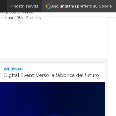
Aggiungi tra i preferiti su Google
I nostri servizi
ltimi articoli
igital Economy
Telco
ndustria 4.0
SpacEconomy
A Digitale
Green economy
ntelligenza artificiale
ideointerviste
e Guide di CorCom
Podcast
rivacy
WEBINAR
Digital Event: Verso la fabbrica del futuro