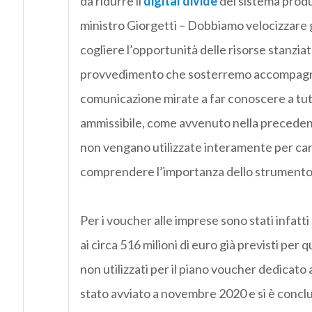
da ridurre il
digital divide
del sistema produt
ministro Giorgetti – Dobbiamo velocizzare g
cogliere l’opportunità delle risorse stanziat
provvedimento che sosterremo accompagnand
comunicazione mirate a far conoscere a tutti
ammissibile, come avvenuto nella precedente
non vengano utilizzate interamente per car
comprendere l’importanza dello strumento
Per i voucher alle imprese sono stati infatt
ai circa 516 milioni di euro già previsti per 
non utilizzati per il piano voucher dedicato 
stato avviato a novembre 2020 e si è conclu