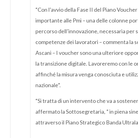
“Con l’avvio della Fase II del Piano Vouche
importante alle Pmi – una delle colonne por
percorso dell’innovazione, necessaria per sv
competenze dei lavoratori – commenta la s
Ascani – I voucher sono una ulteriore oppo
la transizione digitale. Lavoreremo con le o
affinché la misura venga conosciuta e utilizza
nazionale”.
“Si tratta di un intervento che va a sostene
affermato la Sottosegretaria, ” in piena sin
attraverso il Piano Strategico Banda Ultralarg