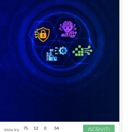
75
12
0
53
ISCRIVITI
Inizia tra