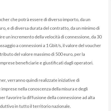
cher che potrà essere di diverso importo, da un
o, e di diversa durata del contratto, da un minimo di
tire un incremento
della velocità di connessione, da 30
passaggio a connessioni a 1 Gbit/s, il valore del voucher
ributo del valore massimo di 500 euro, per la
imprese beneficiarie e giustificati dagli operatori.
er, verranno quindi realizzate iniziative di
imprese nella conoscenza della misura e degli
er favorire la diffusione della connessione ad alta
duttivo in tutto il territorio nazionale.