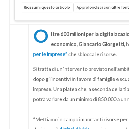
Riassumi questo articolo
Approfondisci con altre font
O
ltre 600 milioni per la digitalzzaz
economico, Giancarlo Giorgetti,
h
per le imprese”
che sblocca le risorse.
Si tratta di un intervento previsto nell’ambit
dopo gli incentivi in favore di famiglie e sc
imprese. Una platea che, a seconda della tip
potrà variare da un minimo di 850.000 a un 
“Mettiamo in campo importanti risorse per 