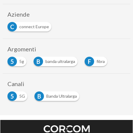
Aziende
C
connect Europe
Argomenti
5
B
F
5g
banda ultralarga
fibra
Canali
5
B
5G
Banda Ultralarga