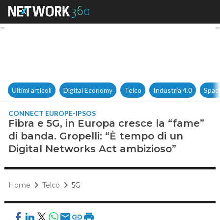
Fibra e 5G, in Europa cresce l
Ultimi articoli
Digital Economy
Telco
Industria 4.0
Spac
CONNECT EUROPE-IPSOS
Fibra e 5G, in Europa cresce la “fame”
di banda. Gropelli: “È tempo di un
Digital Networks Act ambizioso”
Home
Telco
5G