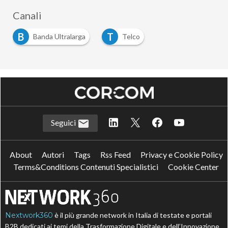
Canali
B
T
Banda Ultralarga
Telco
Seguici
About
Autori
Tags
Rss Feed
Privacy e Cookie Policy
Terms&Conditions Contenuti Specialistici
Cookie Center
Nextwork360
è il più grande network in Italia di testate e portali
B2B dedicati ai temi della Trasformazione Digitale e dell’Innovazione