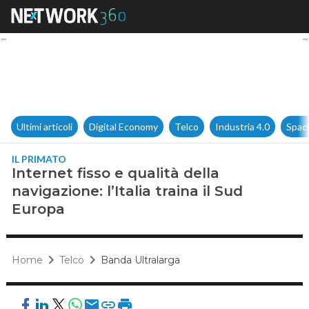
Internet fisso e qualità della n
Ultimi articoli
Digital Economy
Telco
Industria 4.0
Spac
IL PRIMATO
Internet fisso e qualità della
navigazione: l’Italia traina il Sud
Europa
Home
Telco
Banda Ultralarga