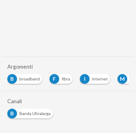
Argomenti
B
F
I
M
broadband
fibra
internet
m2
Canali
B
Banda Ultralarga