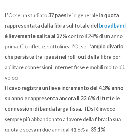
L’Ocse ha studiato
37 paesi
e in generale l
a quota
rappresentata dalla fibra sul totale del
broadband
è lievemente salita al 27%
contro il 24% di un anno
prima. Ciò riflette, sottolinea l’Ocse, l’
ampio divario
che persiste tra i paesi nel roll-out della fibra
per
abilitare connessioni Internet fisse e mobili molto più
veloci.
Il cavo registra un lieve incremento del 4,3% anno
su anno e rappresenta ancora il 33,6% di tutte le
connessioni di banda larga fissa
. Il
Dsl
è invece
sempre più abbandonato a favore della fibra: la sua
quota è scesa in due anni dal 41,6% al
35,1%.