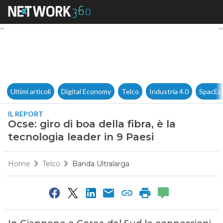
Ocse: giro di boa della fibra, 
Ultimi articoli
Digital Economy
Telco
Industria 4.0
SpacEc
IL REPORT
Ocse: giro di boa della fibra, è la
tecnologia leader in 9 Paesi
Home
Telco
Banda Ultralarga