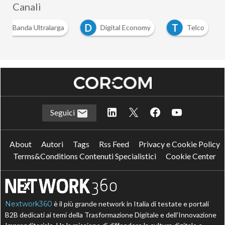
Canali
B
D
T
Banda Ultralarga
Digital Economy
Telco
Seguici
About
Autori
Tags
Rss Feed
Privacy e Cookie Policy
Terms&Conditions Contenuti Specialistici
Cookie Center
Nextwork360
è il più grande network in Italia di testate e portali
B2B dedicati ai temi della Trasformazione Digitale e dell’Innovazione