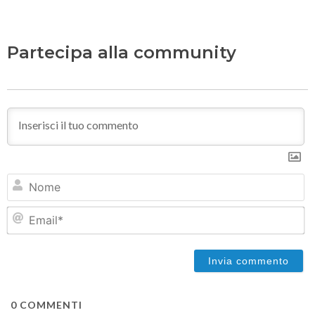
Partecipa alla community
N
Em
0
COMMENTI