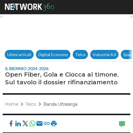
Open Fiber, Gola e Ciocca al t
Ultimi articoli
Digital Economy
Telco
Industria 4.0
Spac
IL BIENNIO 2024-2026
Open Fiber, Gola e Ciocca al timone.
Sul tavolo il dossier rifinanziamento
Home
Telco
Banda Ultralarga