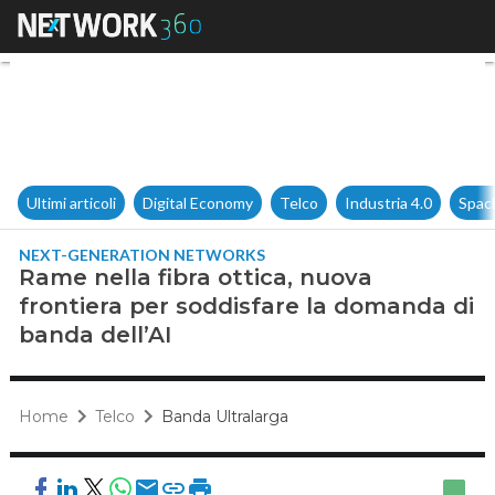
Rame nella fibra ottica, nuova
Ultimi articoli
Digital Economy
Telco
Industria 4.0
Spac
NEXT-GENERATION NETWORKS
Rame nella fibra ottica, nuova
frontiera per soddisfare la domanda di
banda dell’AI
Home
Telco
Banda Ultralarga