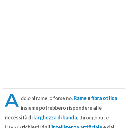
A
ddio al rame, o forse no.
Rame
e
fibra ottica
insieme potrebbero rispondere alle
necessità di
larghezza di banda
, throughput e
latenza
richiesti dall’
intelligenza artificiale
e dal