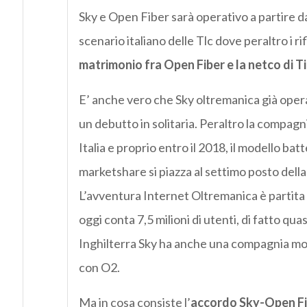
Sky e Open Fiber sarà operativo a partire da
scenario italiano delle Tlc dove peraltro i r
matrimonio fra Open Fiber e la netco di T
E’ anche vero che Sky oltremanica già oper
un debutto in solitaria. Peraltro la compagni
Italia e proprio entro il 2018, il modello ba
marketshare si piazza al settimo posto della 
L’avventura Internet Oltremanica è partita n
oggi conta 7,5 milioni di utenti, di fatto quas
Inghilterra Sky ha anche una compagnia mob
con O2.
Ma in cosa consiste l’
accordo Sky-Open Fi