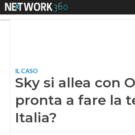
Menu
Sky si allea con Ope
IL CASO
Sky si allea con 
pronta a fare la t
Italia?