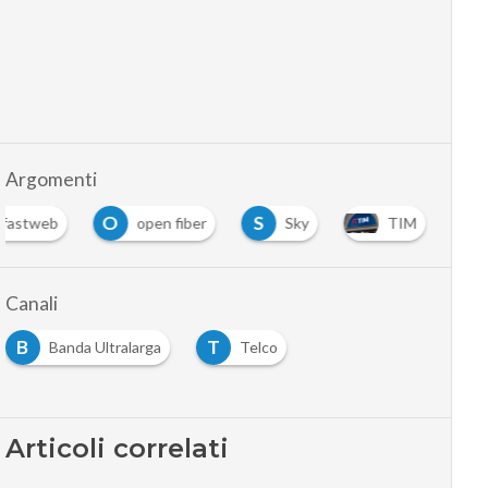
Argomenti
O
S
fastweb
open fiber
Sky
TIM
Canali
B
T
Banda Ultralarga
Telco
Articoli correlati