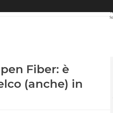
n Fiber: è pronta a fare la telco (anche) in Italia?
Ul
Te
S
G
In
Vi
Le
Pr
Open Fiber: è
elco (anche) in