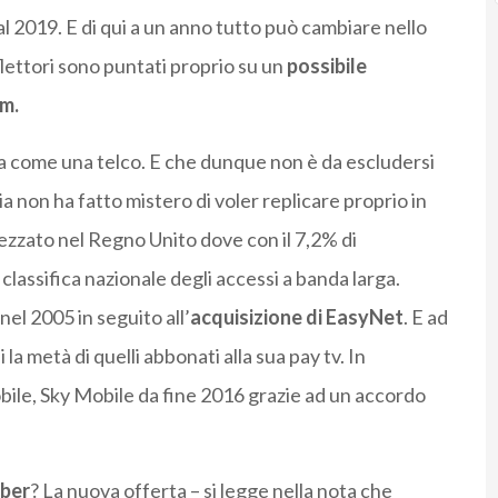
l 2019. E di qui a un anno tutto può cambiare nello
iflettori sono puntati proprio su un
possibile
im.
a come una telco. E che dunque non è da escludersi
a non ha fatto mistero di voler replicare proprio in
ttezzato nel Regno Unito dove con il 7,2% di
classifica nazionale degli accessi a banda larga.
el 2005 in seguito all’
acquisizione di EasyNet
. E ad
i la metà di quelli abbonati alla sua pay tv. In
ile, Sky Mobile da fine 2016 grazie ad un accordo
ber
? La nuova offerta – si legge nella nota che