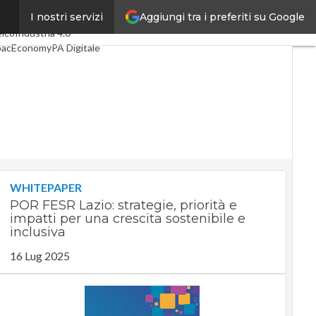
Aggiungi tra i preferiti su Google
I nostri servizi
timi articoli
Digital Economy
lco
Industria 4.0
pacEconomy
PA Digitale
reen economy
telligenza artificiale
deointerviste
 Guide di CorCom
Podcast
ivacy
WHITEPAPER
POR FESR Lazio: strategie, priorità e
impatti per una crescita sostenibile e
inclusiva
16 Lug 2025