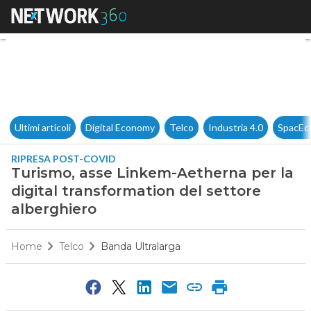
Turismo, asse Linkem-Aetherna
Ultimi articoli
Digital Economy
Telco
Industria 4.0
SpacEc
RIPRESA POST-COVID
Turismo, asse Linkem-Aetherna per la
digital transformation del settore
alberghiero
Home
Telco
Banda Ultralarga