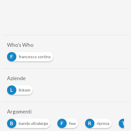
Who's Who
F
francesco sortino
Aziende
L
linkem
Argomenti
B
F
R
T
banda ultralarga
fwa
ripresa
t