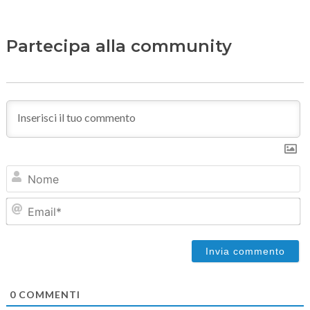
Partecipa alla community
N
Em
0
COMMENTI