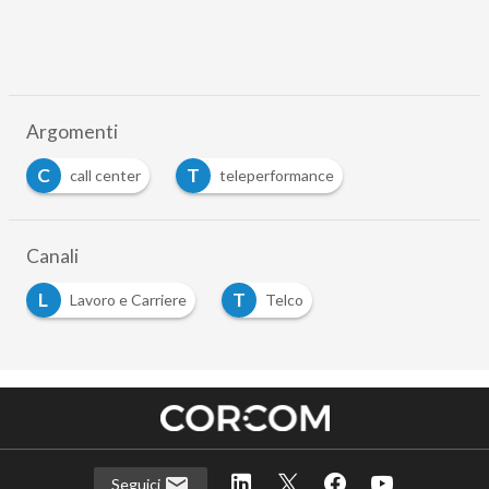
Argomenti
C
T
call center
teleperformance
…
Canali
L
T
Lavoro e Carriere
Telco
…
Seguici