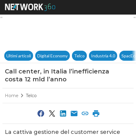
Call center, in Italia l’ineffic
Ultimi articoli
Digital Economy
Telco
Industria 4.0
SpacEc
Call center, in Italia l’inefficienza
costa 12 mld l’anno
Home
Telco
La cattiva gestione del customer service