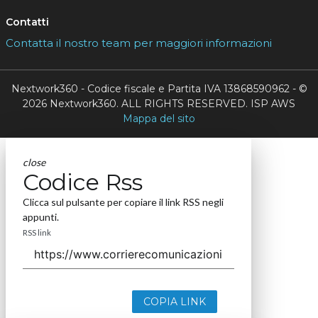
Contatti
Contatta il nostro team per maggiori informazioni
Nextwork360 - Codice fiscale e Partita IVA 13868590962 - ©
2026 Nextwork360. ALL RIGHTS RESERVED. ISP AWS
Mappa del sito
close
Codice Rss
Clicca sul pulsante per copiare il link RSS negli
appunti.
RSS link
COPIA LINK