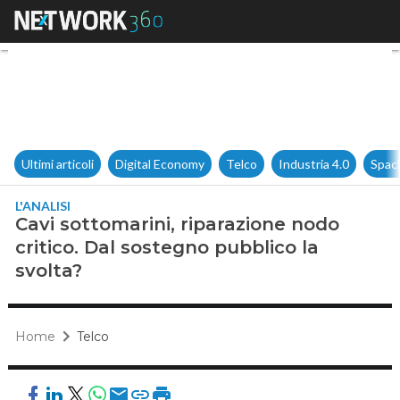
Cavi sottomarini, riparazione 
Ultimi articoli
Digital Economy
Telco
Industria 4.0
Spac
L'ANALISI
Cavi sottomarini, riparazione nodo
critico. Dal sostegno pubblico la
svolta?
Home
Telco