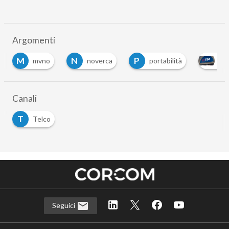
Argomenti
M
N
P
mvno
noverca
portabilità
TIM
Canali
T
Telco
Seguici