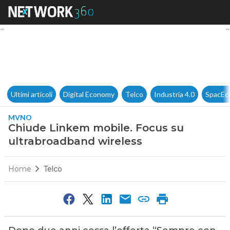
Chiude Linkem mobile. Focus
Ultimi articoli
Digital Economy
Telco
Industria 4.0
SpacEc
MVNO
Chiude Linkem mobile. Focus su
ultrabroadband wireless
Home
Telco