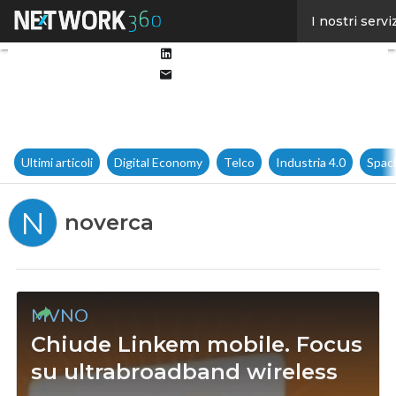
Facebook
I nostri servi
Twitter
Linkedin
Email
Ultimi articoli
Digital Economy
Telco
Industria 4.0
Spac
N
noverca
MVNO
Chiude Linkem mobile. Focus
su ultrabroadband wireless