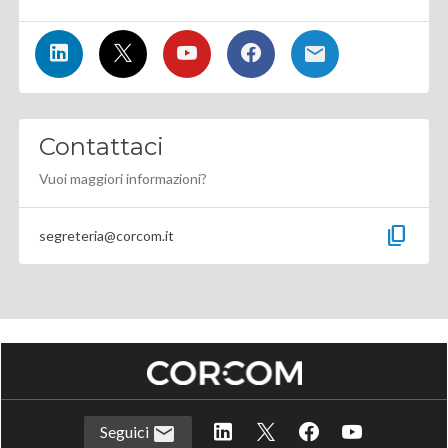
Contattaci
Vuoi maggiori informazioni?
content_copy
segreteria@corcom.it
Seguici