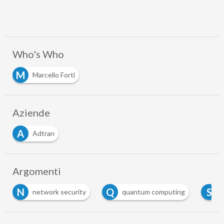
Who's Who
M
Marcello Forti
Aziende
A
Adtran
Argomenti
N
Q
S
network security
quantum computing