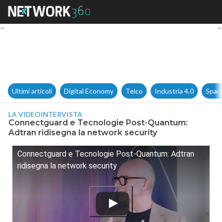
Connectguard e Tecnologie Po
Ultimi articoli
Digital Economy
Telco
Industria 4.0
Spac
LA VIDEOINTERVISTA
Connectguard e Tecnologie Post-Quantum:
Adtran ridisegna la network security
Connectguard e Tecnologie Post-Quantum: Adtran
ridisegna la network security