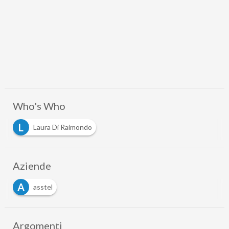
Who's Who
L
Laura Di Raimondo
Aziende
A
asstel
Argomenti