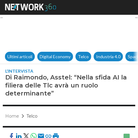
Di Raimondo, Asstel: “Nella sfi
Ultimi articoli
Digital Economy
Telco
Industria 4.0
Spac
L’INTERVISTA
Di Raimondo, Asstel: “Nella sfida AI la
filiera delle Tlc avrà un ruolo
determinante”
Home
Telco