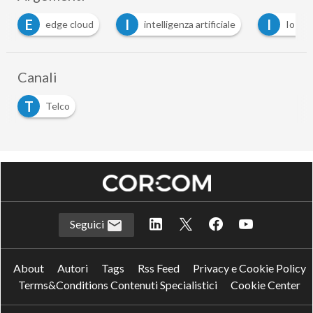
I
I
T
intelligenza artificiale
IoT
Telco per l'It
Canali
T
Telco
Seguici
About
Autori
Tags
Rss Feed
Privacy e Cookie Policy
Terms&Conditions Contenuti Specialistici
Cookie Center