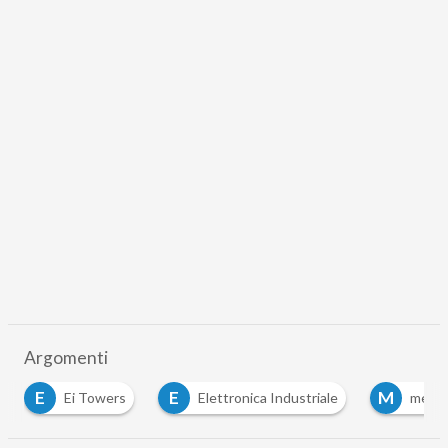
Argomenti
E
M
P
wers
Elettronica Industriale
mediaset
p