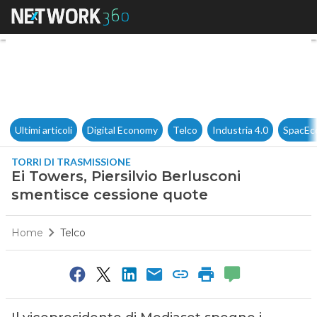
Ei Towers, Piersilvio Berlusc
Ultimi articoli
Digital Economy
Telco
Industria 4.0
SpacEc
TORRI DI TRASMISSIONE
Ei Towers, Piersilvio Berlusconi
smentisce cessione quote
Home
Telco