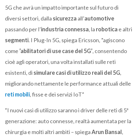
5G che avrà un impatto importante sul futuro di
diversi settori, dalla
sicurezza
all’
automotive
passando per l’
industria connessa
, la
robotica
e altri
segmenti
. I Plug-In 5G, spiega Ericsson, ”agiscono
come
’abilitatori di use case del 5G’
, consentendo
cioè agli operatori, una volta installati sulle reti
esistenti, di
simulare casi di utilizzo reali del 5G
,
migliorando nettamente le performance attuali delle
reti mobili
, fisse e dei servizi IoT”
“I nuovi casi di utilizzo saranno i driver delle reti di 5ª
generazione: auto connesse, realtà aumentata per la
chirurgia e molti altri ambiti – spiega
Arun
Bansal
,