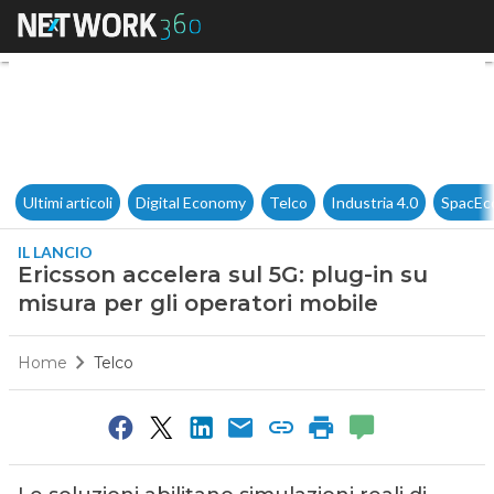
Ericsson accelera sul 5G: plug
Ultimi articoli
Digital Economy
Telco
Industria 4.0
SpacEc
IL LANCIO
Ericsson accelera sul 5G: plug-in su
misura per gli operatori mobile
Home
Telco