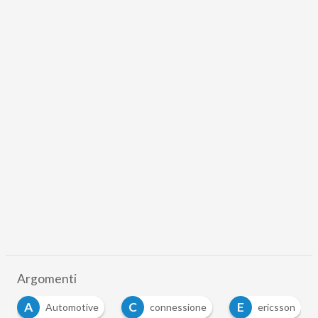
Argomenti
A
C
E
Automotive
connessione
ericsson