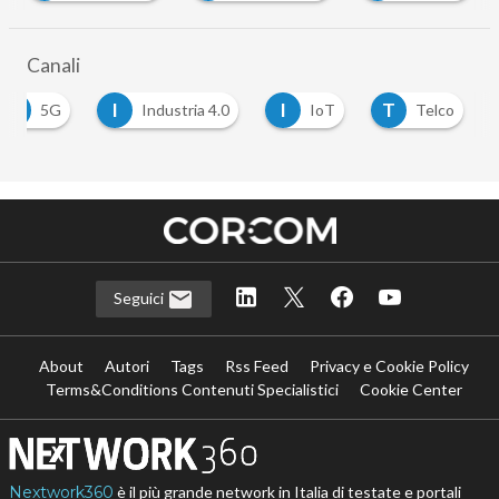
Canali
5
I
I
T
5G
Industria 4.0
IoT
Telco
Seguici
About
Autori
Tags
Rss Feed
Privacy e Cookie Policy
Terms&Conditions Contenuti Specialistici
Cookie Center
Nextwork360
è il più grande network in Italia di testate e portali