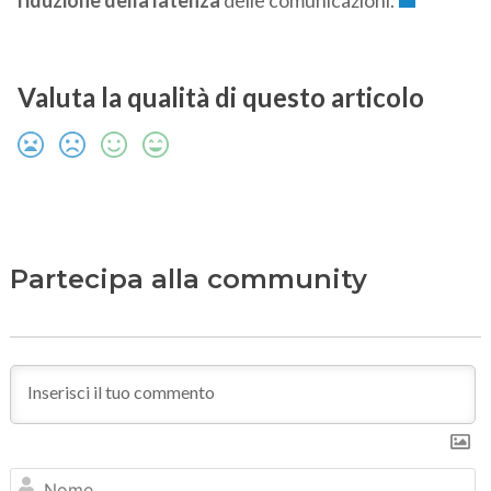
riduzione della latenza
delle comunicazioni.
Valuta la qualità di questo articolo
Partecipa alla community
N