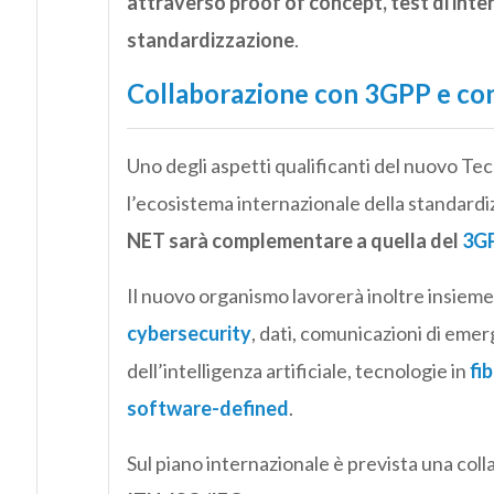
attraverso proof of concept, test di inte
standardizzazione
.
Collaborazione con 3GPP e con 
Uno degli aspetti qualificanti del nuovo T
l’ecosistema internazionale della standardi
NET sarà complementare a quella del
3G
Il nuovo organismo lavorerà inoltre insieme 
cybersecurity
, dati, comunicazioni di emer
dell’intelligenza artificiale, tecnologie in
fi
software-defined
.
Sul piano internazionale è prevista una co