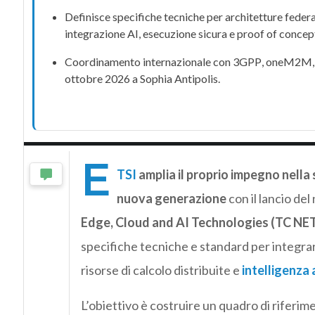
Definisce
specifiche tecniche
per architetture federa
integrazione
AI
, esecuzione sicura e
proof of concep
Coordinamento internazionale con
3GPP
,
oneM2M
ottobre 2026 a
Sophia Antipolis
.
E
TSI
amplia il proprio impegno nella
nuova generazione
con il lancio de
Edge, Cloud and AI Technologies (TC NE
specifiche tecniche e standard per integr
risorse di calcolo distribuite e
intelligenza a
L’obiettivo è costruire un quadro di riferi