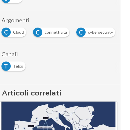
Argomenti
C
C
C
E
Cloud
connettività
cybersecurity
Canali
T
Telco
Articoli correlati