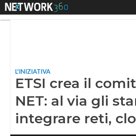
Menu
ETSI crea il comitat
L'INIZIATIVA
ETSI crea il comi
NET: al via gli s
integrare reti, cl