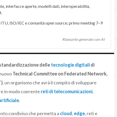
te, interfacce aperte, modelli dati,
interoperabilità
,
t
.
,
ITU
,
ISO/IEC
e comunità
open source
; primo meeting 7–9
3
3GPP
Riassunto generato con AI
 standardizzazione delle
tecnologie digitali
di
l nuovo
Technical Committee on Federated Network,
T)
, un organismo che avrà il compito di sviluppare
are in modo coerente
reti di telecomunicazioni
,
rtificiale
.
mento condiviso che permetta a
cloud
,
edge
, reti e