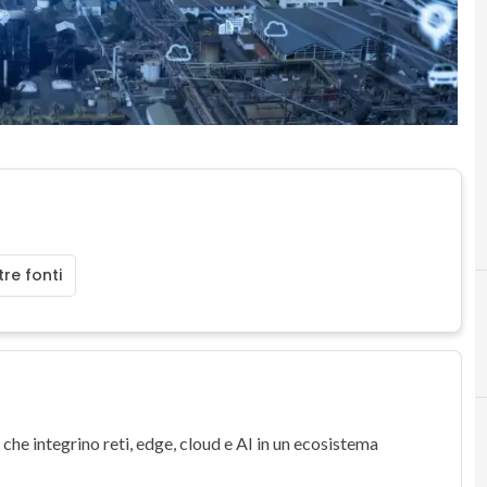
re fonti
 che integrino
reti
,
edge
,
cloud
e
AI
in un ecosistema