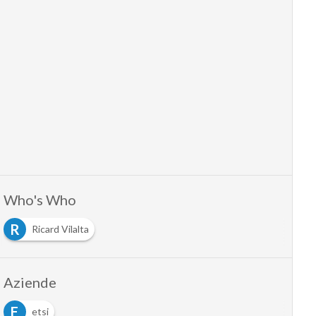
Who's Who
R
Ricard Vilalta
Aziende
E
etsi