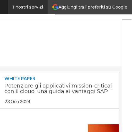
Aggiungi tra i preferiti su Google
reti, cloud, edge e AI
I nostri servizi
Ultimi
articoli
Digital
Economy
Telco
Industria
4.0
SpacEconomy
PA
Digitale
WHITE PAPER
Green
Potenziare gli applicativi mission-critical
economy
con il cloud: una guida ai vantaggi SAP
Intelligenza
artificiale
23 Gen 2024
Videointerviste
Le
Guide di
CorCom