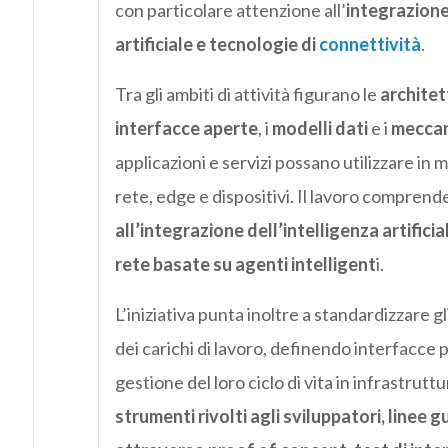
con particolare attenzione all’
integrazione 
artificiale e tecnologie di
connettività
.
Tra gli ambiti di attività figurano le
architet
interfacce aperte
, i
modelli dati
e i
meccani
applicazioni e servizi possano utilizzare in m
rete, edge e dispositivi. Il lavoro comprend
all’integrazione dell’intelligenza artificial
rete basate su agenti intelligent
i.
L’iniziativa punta inoltre a standardizzare gl
dei carichi di lavoro, definendo interfacce 
gestione del loro ciclo di vita in infrastru
strumenti rivolti agli sviluppatori, linee g