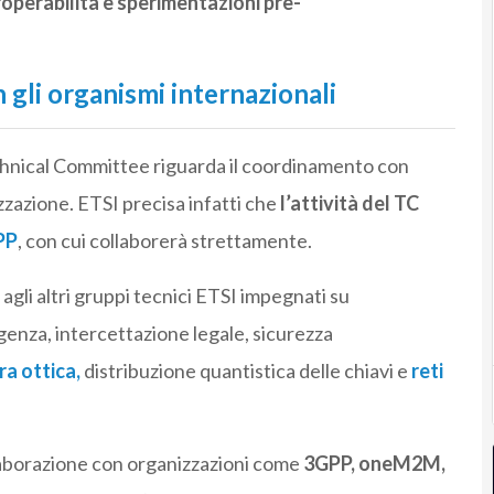
roperabilità e sperimentazioni pre-
gli organismi internazionali
echnical Committee riguarda il coordinamento con
zzazione. ETSI precisa infatti che
l’attività del TC
PP
, con cui collaborerà strettamente.
agli altri gruppi tecnici ETSI impegnati su
genza, intercettazione legale, sicurezza
bra ottica
,
distribuzione quantistica delle chiavi e
reti
llaborazione con organizzazioni come
3GPP, oneM2M,