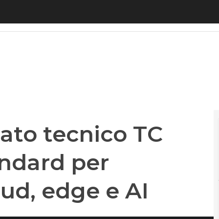
o tecnico TC NET: al via gli standard per integrare 
tato tecnico TC
tandard per
oud, edge e AI