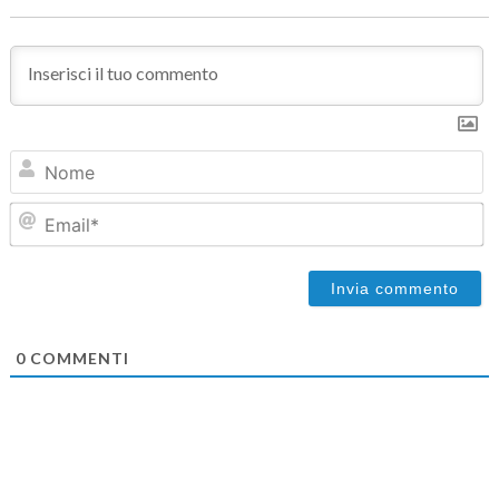
N
Em
0
COMMENTI