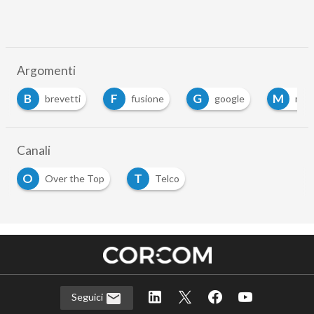
Argomenti
B
F
G
M
brevetti
fusione
google
moto
Canali
O
T
Over the Top
Telco
Seguici