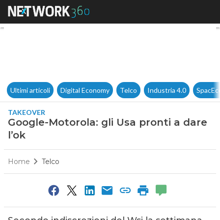
Google-Motorola: gli Usa pront
Ultimi articoli
Digital Economy
Telco
Industria 4.0
SpacEc
TAKEOVER
Google-Motorola: gli Usa pronti a dare
l’ok
Home
Telco