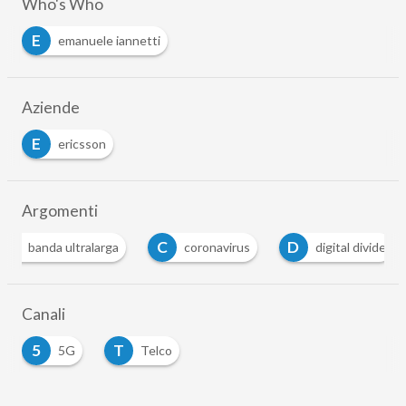
Who's Who
E
emanuele iannetti
Aziende
E
ericsson
Argomenti
C
D
E
coronavirus
digital divide
elettrosmog
Canali
5
T
5G
Telco