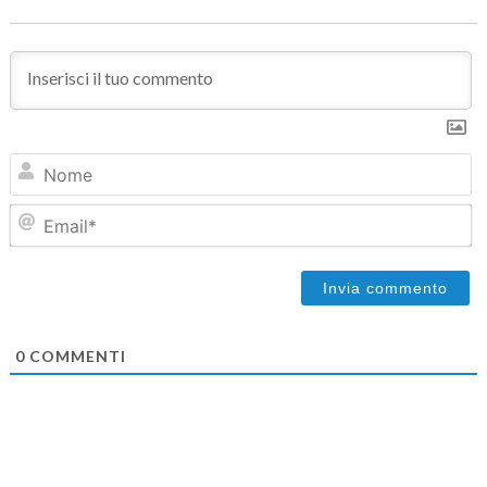
N
Em
0
COMMENTI