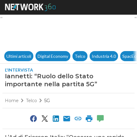
Iannetti: “Ruolo dello Stato i
Ultimi articoli
Digital Economy
Telco
Industria 4.0
SpacEc
L'INTERVISTA
Iannetti: “Ruolo dello Stato
importante nella partita 5G”
Home
Telco
5G