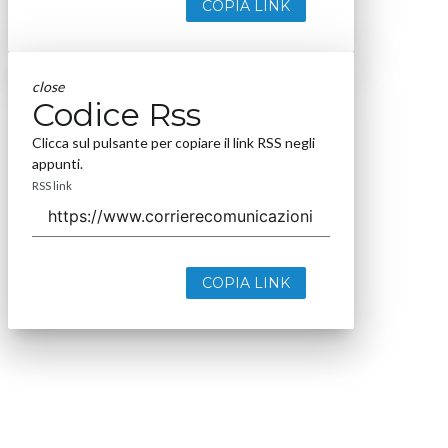
COPIA LINK
close
Codice Rss
Clicca sul pulsante per copiare il link RSS negli
appunti.
RSS link
COPIA LINK