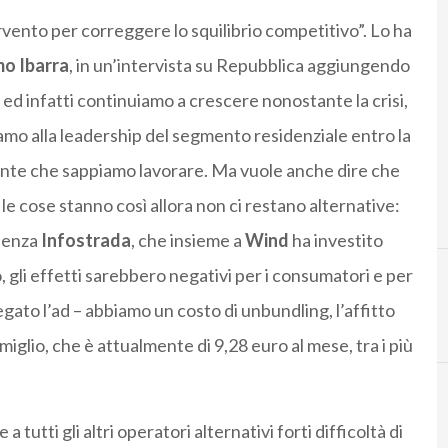
ervento per correggere lo squilibrio competitivo”. Lo ha
o Ibarra
, in un’intervista su Repubblica aggiungendo
d infatti continuiamo a crescere nonostante la crisi,
mo alla leadership del segmento residenziale entro la
ente che sappiamo lavorare. Ma vuole anche dire che
e le cose stanno così allora non ci restano alternative:
 senza
Infostrada
, che insieme a
Wind
ha investito
, gli effetti sarebbero negativi per i consumatori e per
piegato l’ad – abbiamo un costo di unbundling, l’affitto
A
amazon
miglio, che è attualmente di 9,28 euro al mese, tra i più
 tutti gli altri operatori alternativi forti difficoltà di