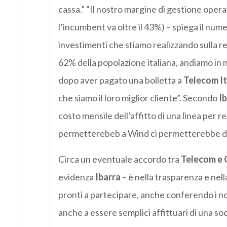
cassa.” “Il nostro margine di gestione oper
l’incumbent va oltre il 43%) – spiega il num
investimenti che stiamo realizzando sulla re
62% della popolazione italiana, andiamo in n
dopo aver pagato una bolletta a
Telecom It
che siamo il loro miglior cliente”. Secondo
Ib
costo mensile dell’affitto di una linea per re
permetterebeb a Wind ci permetterebbe di n
Circa un eventuale accordo tra
Telecom e C
evidenza
Ibarra
– è nella trasparenza e nell
pronti a partecipare, anche conferendo i nost
anche a essere semplici affittuari di una so