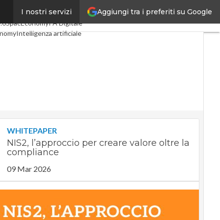
Aggiungi tra i preferiti su Google
I nostri servizi
oli
Digital Economy
Telco
.0
SpacEconomy
PA Digitale
onomy
Intelligenza artificiale
viste
Le Guide di CorCom
ivacy
WHITEPAPER
NIS2, l’approccio per creare valore oltre la
compliance
09 Mar 2026