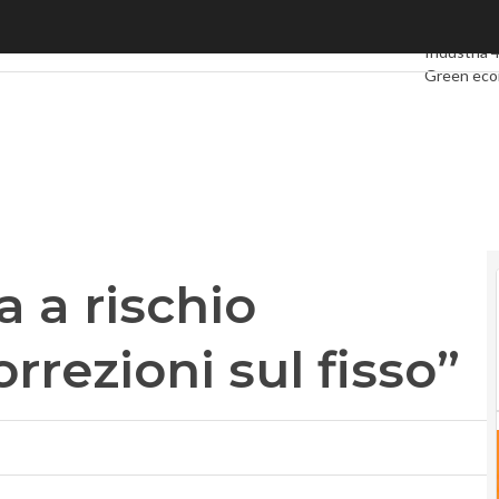
a rischio chiusura senza correzioni sul fisso”
Ultimi artic
Industria 4
Green ec
Videointer
Podcast
Pr
a a rischio
rrezioni sul fisso”