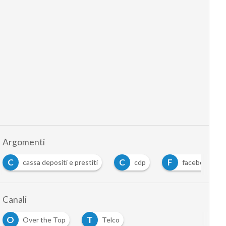
Argomenti
C
C
F
cassa depositi e prestiti
cdp
facebook
Canali
O
T
Over the Top
Telco