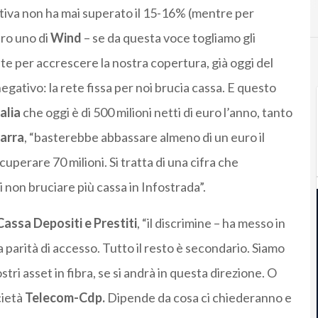
ativa non ha mai superato il 15-16% (mentre per
ero uno di
Wind
– se da questa voce togliamo gli
te per accrescere la nostra copertura, già oggi del
egativo: la rete fissa per noi brucia cassa. E questo
alia
che oggi è di 500 milioni netti di euro l’anno, tanto
arra
, “basterebbe abbassare almeno di un euro il
cuperare 70 milioni. Si tratta di una cifra che
on bruciare più cassa in Infostrada”.
assa Depositi e Prestiti
, “il discrimine – ha messo in
a parità di accesso. Tutto il resto è secondario. Siamo
ri asset in fibra, se si andrà in questa direzione. O
cietà
Telecom-Cdp.
Dipende da cosa ci chiederanno e