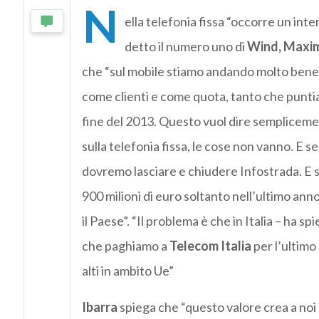
N
ella telefonia fissa “occorre un int
detto il numero uno di
Wind, Maxim
che “sul mobile stiamo andando molto bene e
come clienti e come quota, tanto che puntia
fine del 2013. Questo vuol dire semplicem
sulla telefonia fissa, le cose non vanno. E s
dovremo lasciare e chiudere Infostrada. E
900 milioni di euro soltanto nell’ultimo anno
il Paese”. “Il problema è che in Italia – ha s
che paghiamo a
Telecom Italia
per l’ultimo 
alti in ambito Ue”
Ibarra
spiega che “questo valore crea a noi e a