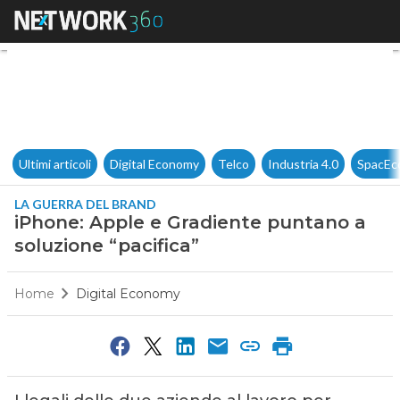
iPhone: Apple e Gradiente pun
Ultimi articoli
Digital Economy
Telco
Industria 4.0
SpacEc
LA GUERRA DEL BRAND
iPhone: Apple e Gradiente puntano a
soluzione “pacifica”
Home
Digital Economy