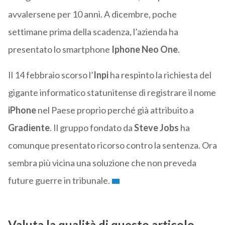
avvalersene per 10 anni. A dicembre, poche
settimane prima della scadenza, l’azienda ha
presentato lo smartphone
Iphone Neo One
.
Il 14 febbraio scorso l’
Inpi
ha respinto la richiesta del
gigante informatico statunitense di registrare il nome
iPhone
nel Paese proprio perché già attribuito a
Gradiente
. Il gruppo fondato da
Steve Jobs
ha
comunque presentato ricorso contro la sentenza. Ora
sembra più vicina una soluzione che non preveda
future guerre in tribunale.
Valuta la qualità di questo articolo