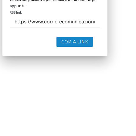
appunti.
RSS link
COPIA LINK