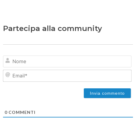
Partecipa alla community
N
Em
0
COMMENTI