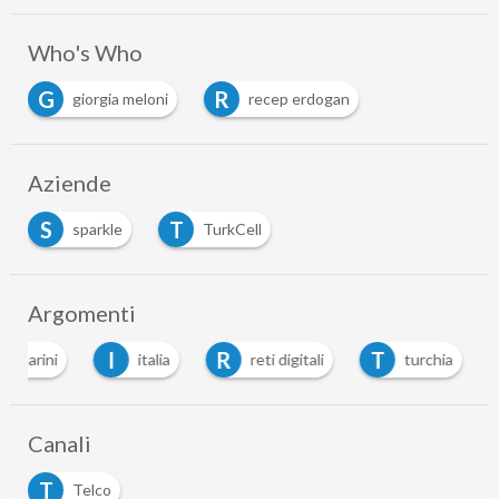
Who's Who
G
R
giorgia meloni
recep erdogan
Aziende
S
T
sparkle
TurkCell
Argomenti
I
R
T
ttomarini
italia
reti digitali
turchia
Canali
T
Telco