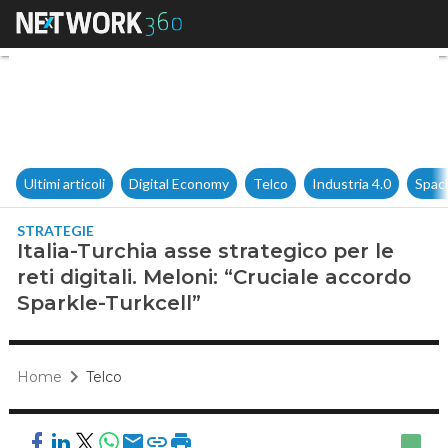
Italia-Turchia asse strategico 
Ultimi articoli
Digital Economy
Telco
Industria 4.0
Spac
STRATEGIE
Italia-Turchia asse strategico per le
reti digitali. Meloni: “Cruciale accordo
Sparkle-Turkcell”
Home
Telco