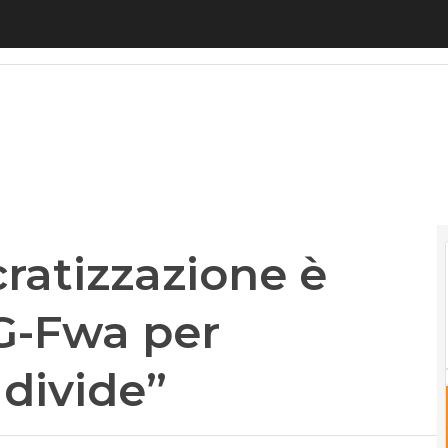
tizzazione è fondamentale. 5G-Fwa per abbattere 
ratizzazione è
G-Fwa per
 divide”