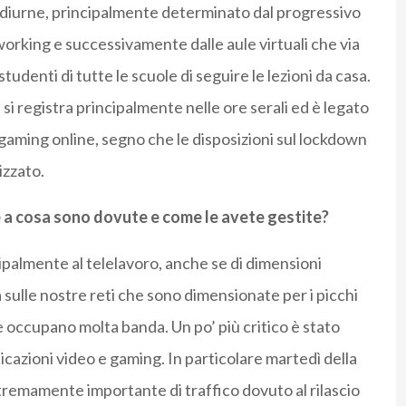
e diurne, principalmente determinato dal progressivo
orking e successivamente dalle aule virtuali che via
tudenti di tutte le scuole di seguire le lezioni da casa.
i registra principalmente nelle ore serali ed è legato
 gaming online, segno che le disposizioni sul lockdown
izzato.
ate a cosa sono dovute e come le avete gestite?
ipalmente al telelavoro, anche se di dimensioni
ulle nostre reti che sono dimensionate per i picchi
 e occupano molta banda. Un po’ più critico è stato
licazioni video e gaming. In particolare martedì della
stremamente importante di traffico dovuto al rilascio