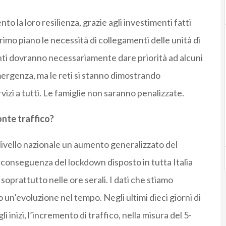
 la loro resilienza, grazie agli investimenti fatti
rimo piano le necessità di collegamenti delle unità di
rventi dovranno necessariamente dare priorità ad alcuni
 emergenza, ma le reti si stanno dimostrando
izi a tutti. Le famiglie non saranno penalizzate.
onte traffico?
livello nazionale un aumento generalizzato del
e conseguenza del lockdown disposto in tutta Italia
 soprattutto nelle ore serali. I dati che stiamo
n’evoluzione nel tempo. Negli ultimi dieci giorni di
inizi, l’incremento di traffico, nella misura del 5-