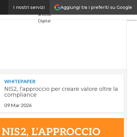
Aggiungi tra i preferiti su Google
subito divide”
I nostri servizi
Ultimi
articoli
Digital
Economy
Telco
Industria
4.0
SpacEconomy
PA
Digitale
Green
economy
WHITEPAPER
Intelligenza
NIS2, l’approccio per creare valore oltre la
artificiale
compliance
Videointerviste
Le
09 Mar 2026
Guide di
CorCom
Podcast
Privacy