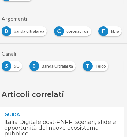
Argomenti
B
C
F
F
banda ultralarga
coronavirus
fibra
Canali
5
B
T
5G
Banda Ultralarga
Telco
Articoli correlati
GUIDA
Italia Digitale post-PNRR: scenari, sfide e
opportunità del nuovo ecosistema
pubblico