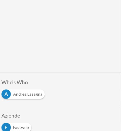
Who's Who
A
Andrea Lasagna
Aziende
F
Fastweb