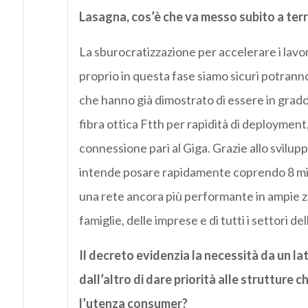
Lasagna, cos’è che va messo subito a ter
La sburocratizzazione per accelerare i lavo
proprio in questa fase siamo sicuri potrann
che hanno già dimostrato di essere in grado di
fibra ottica Ftth per rapidità di deployment,
connessione pari al Giga. Grazie allo svilupp
intende posare rapidamente coprendo 8 mili
una rete ancora più performante in ampie zo
famiglie, delle imprese e di tutti i settori d
Il decreto evidenzia la necessità da un lat
dall’altro di dare priorità alle strutture c
l’utenza consumer?