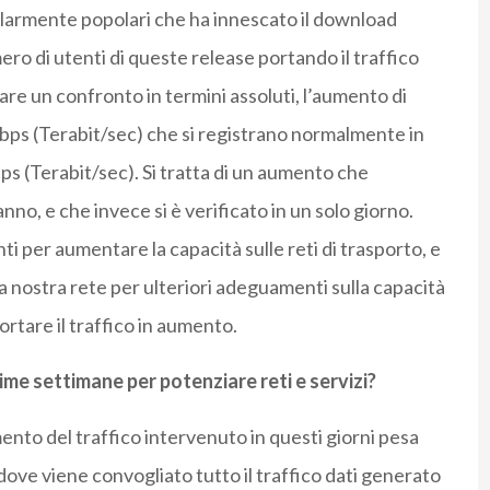
colarmente popolari che ha innescato il download
 di utenti di queste release portando il traffico
are un confronto in termini assoluti, l’aumento di
 Tbps (Terabit/sec) che si registrano normalmente in
bps (Terabit/sec). Si tratta di un aumento che
nno, e che invece si è verificato in un solo giorno.
per aumentare la capacità sulle reti di trasporto, e
nostra rete per ulteriori adeguamenti sulla capacità
rtare il traffico in aumento.
ime settimane per potenziare reti e servizi?
ento del traffico intervenuto in questi giorni pesa
 dove viene convogliato tutto il traffico dati generato