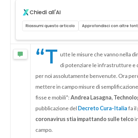
Chiedi all'AI
Riassumi questo articolo
Approfondisci con altre font
“T
utte le misure che vanno nella dir
di potenziare le infrastrutture e 
per noi assolutamente benvenute. Ora però b
mettere in campo misure di semplificazione ch
fisse e mobili”:
Andrea Lasagna, Technolog
pubblicazione del
Decreto Cura-Italia
fa i
coronavirus stia impattando sulle telco
in
campo.