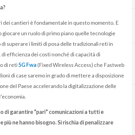
ra?
ri dei cantieri è fondamentale in questo momento. E
5
5g
o giocare un ruolo di primo piano quelle tecnologie
 superare i limiti di posa delle tradizionali reti in
 di efficienza dei costi nonché di capacità di
o di reti
5G
Fwa
(Fixed Wireless Access) che Fastweb
oni di case saremo in grado di mettere a disposizione
ne del Paese accelerando la digitalizzazione delle
ell’economia.
o di garantire “pari” comunicazioni a tutti e
he più ne hanno bisogno. Si rischia di penalizzare