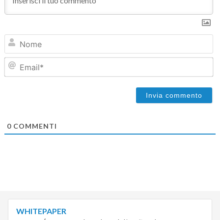
N
Em
0
COMMENTI
WHITEPAPER