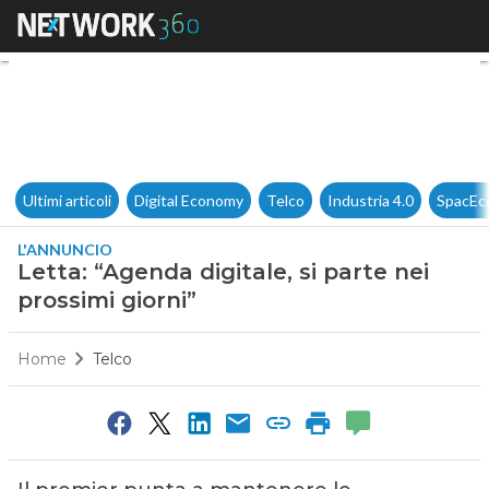
Letta: “Agenda digitale, si par
Ultimi articoli
Digital Economy
Telco
Industria 4.0
SpacEc
L'ANNUNCIO
Letta: “Agenda digitale, si parte nei
prossimi giorni”
Home
Telco