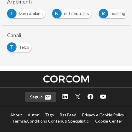
Argomenti
N
R
R
o
net neutrality
roaming
router
Canali
T
Telco
Seguici
About
Autori
Tags
Rss Feed
Privacy e Cookie Policy
Terms&Conditions Contenuti Specialistici
Cookie Center