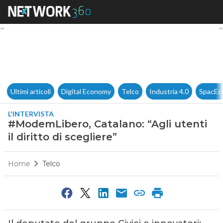
#ModemLibero, Catalano: “Agli u
Ultimi articoli
Digital Economy
Telco
Industria 4.0
SpacEc
L'INTERVISTA
#ModemLibero, Catalano: “Agli utenti
il diritto di scegliere”
Home
Telco