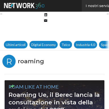
Facebook
I nostri servi
Twitter
Linkedin
Email
Ultimi articoli
Digital Economy
Telco
Industria 4.0
Spac
R
roaming
ROAM LIKE AT HOME
Roaming Ue, il Berec lancia la
consultazione in vista della