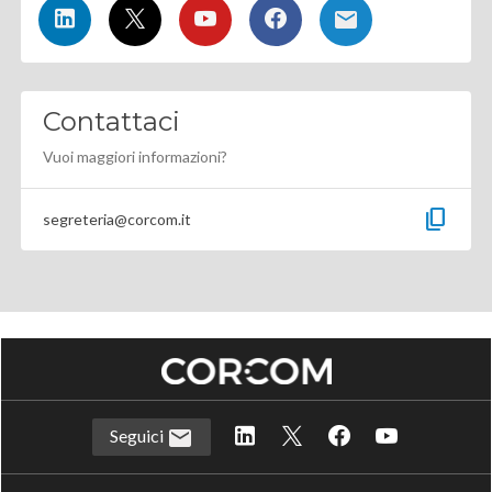
Contattaci
Vuoi maggiori informazioni?
content_copy
segreteria@corcom.it
Seguici