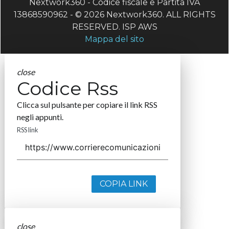
Nextwork360 - Codice fiscale e Partita IVA
13868590962 - © 2026 Nextwork360. ALL RIGHTS
RESERVED. ISP AWS
Mappa del sito
close
Codice Rss
Clicca sul pulsante per copiare il link RSS
negli appunti.
RSS link
COPIA LINK
close