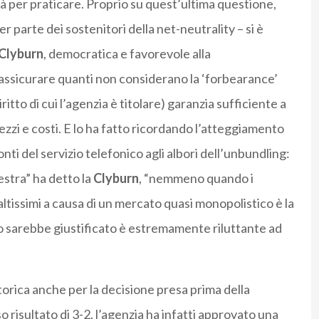
rà per praticare. Proprio su quest’ultima questione,
 parte dei sostenitori della net-neutrality – si è
Clyburn
, democratica e favorevole alla
rassicurare quanti non considerano la ‘forbearance’
ritto di cui l’agenzia è titolare) garanzia sufficiente a
ezzi e costi. E lo ha fatto ricordando l’atteggiamento
ti del servizio telefonico agli albori dell’unbundling:
nestra” ha detto la
Clyburn
, “nemmeno quando i
tissimi a causa di un mercato quasi monopolistico è la
o sarebbe giustificato è estremamente riluttante ad
torica anche per la decisione presa prima della
so risultato di 3-2, l’agenzia ha infatti approvato una