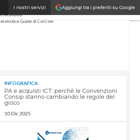
Aggiungi tra i preferiti su Google
I nostri servizi
Telco
Industria 4.0
en economy
terviste
Le Guide di CorCom
INFOGRAFICA
PA e acquisti ICT: perché le Convenzioni
Consip stanno cambiando le regole del
gioco
10 Dic 2025