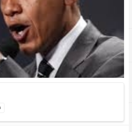
F
fcc
i