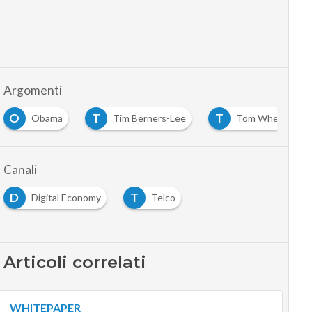
Argomenti
O
T
T
Obama
Tim Berners-Lee
Tom Wheeler
Canali
D
T
Digital Economy
Telco
Articoli correlati
WHITEPAPER