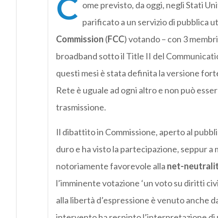
C
ome previsto, da oggi, negli Stati Uniti
parificato a un servizio di pubblica ut
Commission
(
FCC
) votando ­– con 3 membri f
broadband sotto il Title II del Communicatio
questi mesi è stata definita la versione fort
Rete è uguale ad ogni altro e non può essere
trasmissione.
Il dibattito in Commissione, aperto al pubbli
duro e ha visto la partecipazione, seppur a 
notoriamente favorevole alla
net-neutrali
l’imminente votazione ‘un voto su diritti civ
alla libertà d’espressione è venuto anche d
intervento ha respinto l’interpretazione di