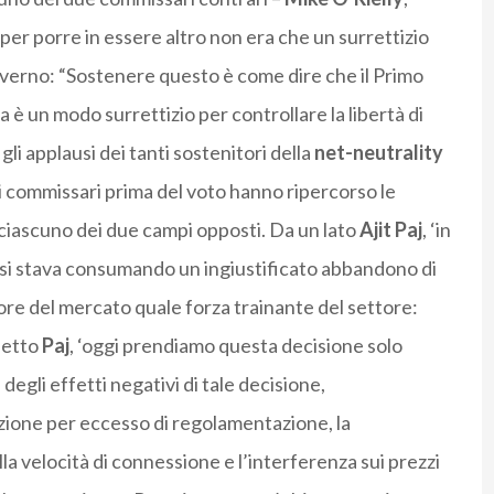
per porre in essere altro non era che un surrettizio
overno: “Sostenere questo è come dire che il Primo
 un modo surrettizio per controllare la libertà di
li applausi dei tanti sostenitori della
net-neutrality
dai commissari prima del voto hanno ripercorso le
ciascuno dei due campi opposti. Da un lato
Ajit Paj
, ‘in
e si stava consumando un ingiustificato abbandono di
ore del mercato quale forza trainante del settore:
detto
Paj
, ‘oggi prendiamo questa decisione solo
ta degli effetti negativi di tale decisione,
zione per eccesso di regolamentazione, la
 velocità di connessione e l’interferenza sui prezzi