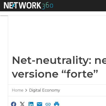
Menu
Net-neutrality: negl
Net-neutrality: n
versione “forte”
Home
Digital Economy