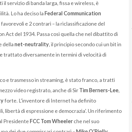
 il servizio di banda larga, fissa e wireless, è
ilità. Lo ha deciso la
Federal Communication
avorevoli e 2 contrari­ – la riclassificazione del
n Act del 1934. Passa così quella che nel dibattito di
e della
net-neutrality
, il principio secondo cui un bit in
 trattato diversamente in termini di velocità di
co e trasmesso in streaming, è stato franco, a tratti
mezzo video registrato, anche di Sir
Tim Berners-Lee
,
ty
forte. L’inventore di Internet ha definito
ili, libertà di espressione e democrazia’. Un riferimento
al Presidente
FCC
Tom Wheeler
che nel suo
 uno dei due commissari contrari –
Mike O’Rielly
,