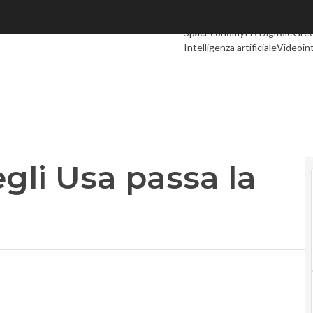
i Usa passa la versione “forte”
Ultimi articoli
Digital Economy
SpacEconomy
PA Digitale
Gre
Intelligenza artificiale
Videoin
Podcast
Privacy
egli Usa passa la