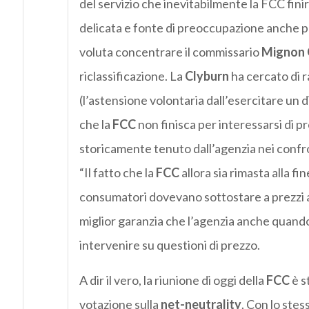
del servizio che inevitabilmente la FCC fini
delicata e fonte di preoccupazione anche per
voluta concentrare il commissario
Mignon 
riclassificazione. La
Clyburn
ha cercato di 
(l’astensione volontaria dall’esercitare un di
che la
FCC
non finisca per interessarsi di pr
storicamente tenuto dall’agenzia nei confron
“Il fatto che la
FCC
allora sia rimasta alla fi
consumatori dovevano sottostare a prezzi al
miglior garanzia che l’agenzia anche quand
intervenire su questioni di prezzo.
A dir il vero, la riunione di oggi della
FCC
è s
votazione sulla
net-neutrality
. Con lo stes