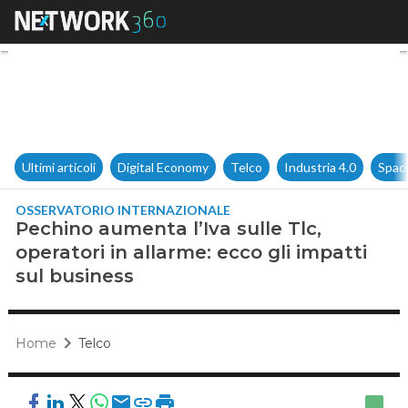
Pechino aumenta l’Iva sulle Tl
Ultimi articoli
Digital Economy
Telco
Industria 4.0
Spac
OSSERVATORIO INTERNAZIONALE
Pechino aumenta l’Iva sulle Tlc,
operatori in allarme: ecco gli impatti
sul business
Home
Telco