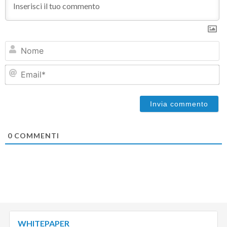
N
Em
0
COMMENTI
WHITEPAPER