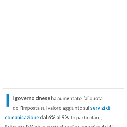
I
l
governo cinese
ha aumentato l’aliquota
dell’imposta sul valore aggiunto sui
servizi di
comunicazione
dal 6% al 9%
. In particolare,
l’aliquota IVA più elevata si applica, a partire dal 1°