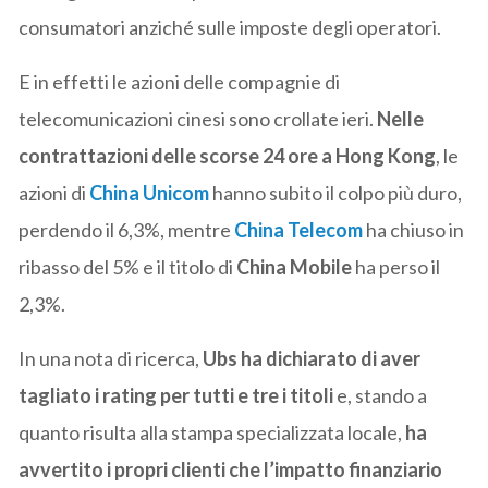
consumatori anziché sulle imposte degli operatori.
E in effetti le azioni delle compagnie di
telecomunicazioni cinesi sono crollate ieri.
Nelle
contrattazioni delle scorse 24 ore a Hong Kong
, le
azioni di
China Unicom
hanno subito il colpo più duro,
perdendo il 6,3%, mentre
China Telecom
ha chiuso in
ribasso del 5% e il titolo di
China Mobile
ha perso il
2,3%.
In una nota di ricerca,
Ubs ha dichiarato di aver
tagliato i rating per tutti e tre i titoli
e, stando a
quanto risulta alla stampa specializzata locale,
ha
avvertito i propri clienti che l’impatto finanziario