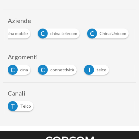
Aziende
C
C
china mobile
china telecom
China Unicom
Argomenti
C
C
T
cina
connettività
telco
Canali
T
Telco