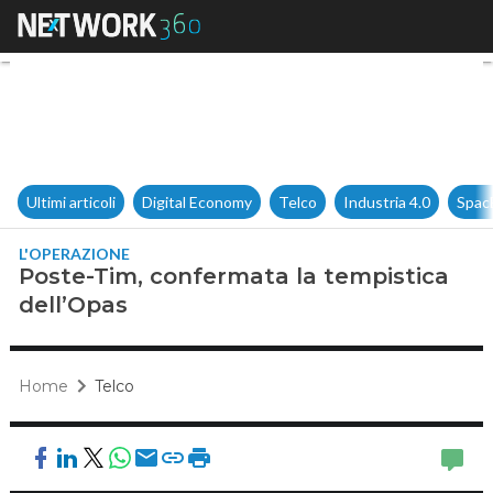
Poste-Tim, confermata la tem
Ultimi articoli
Digital Economy
Telco
Industria 4.0
Spac
L'OPERAZIONE
Poste-Tim, confermata la tempistica
dell’Opas
Home
Telco