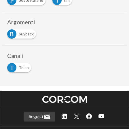
P
T
poste italiane
tim
Argomenti
B
buyback
Canali
T
Telco
Seguici