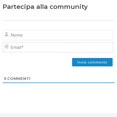
Partecipa alla community
N
Em
0
COMMENTI