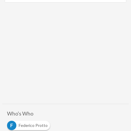
Who's Who
F
Federico Protto