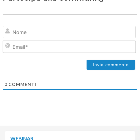
N
Em
0
COMMENTI
WEBINAR