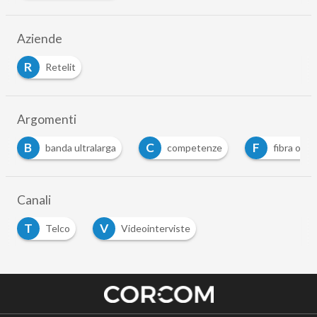
Aziende
R
Retelit
Argomenti
B
C
F
banda ultralarga
competenze
fibra otti
Canali
T
V
Telco
Videointerviste