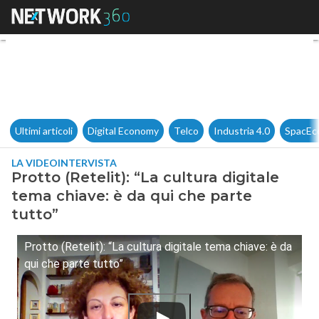
Protto (Retelit): “La cultura d
Ultimi articoli
Digital Economy
Telco
Industria 4.0
SpacEc
LA VIDEOINTERVISTA
Protto (Retelit): “La cultura digitale
tema chiave: è da qui che parte
tutto”
Protto (Retelit): “La cultura digitale tema chiave: è da
qui che parte tutto”