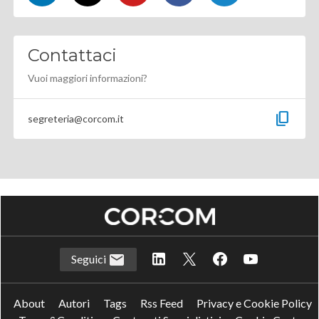
Contattaci
Vuoi maggiori informazioni?
content_copy
segreteria@corcom.it
Seguici
About
Autori
Tags
Rss Feed
Privacy e Cookie Policy