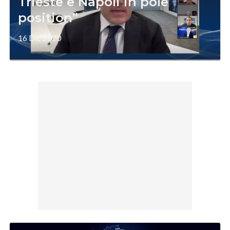
Trieste e Napoli in pole
position”
16 Dic 2020