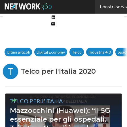
Facebook
I nostri servi
Twitter
Linkedin
Email
Ultimi articoli
Digital Economy
Telco
Industria 4.0
Spac
T
Telco per l'Italia 2020
TELCO PER L'ITALIA
Mazzocchini (Huawei): “Il 5G
essenziale per gli ospedali.