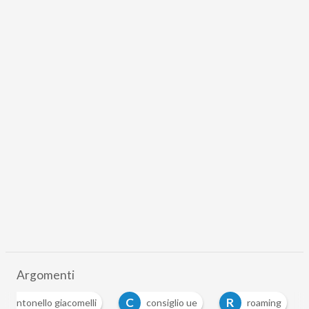
Argomenti
C
R
antonello giacomelli
consiglio ue
roaming