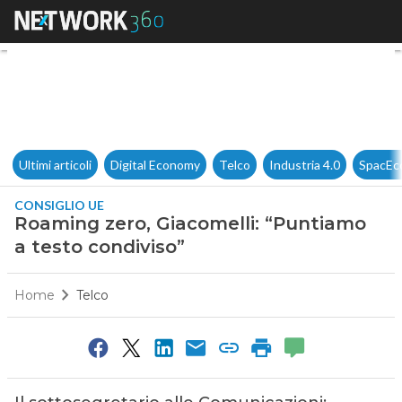
Roaming zero, Giacomelli: “Pu
Ultimi articoli
Digital Economy
Telco
Industria 4.0
SpacEc
CONSIGLIO UE
Roaming zero, Giacomelli: “Puntiamo
a testo condiviso”
Home
Telco