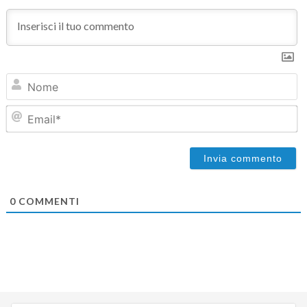
N
Em
0
COMMENTI