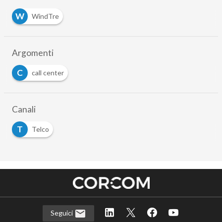
W
WindTre
Argomenti
C
call center
Canali
T
Telco
Seguici