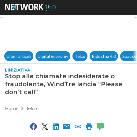
Stop alle chiamate indesiderat
Ultimi articoli
Digital Economy
Telco
Industria 4.0
SpacEc
L'INIZIATIVA
Stop alle chiamate indesiderate o
fraudolente, WindTre lancia “Please
don’t call”
Home
Telco