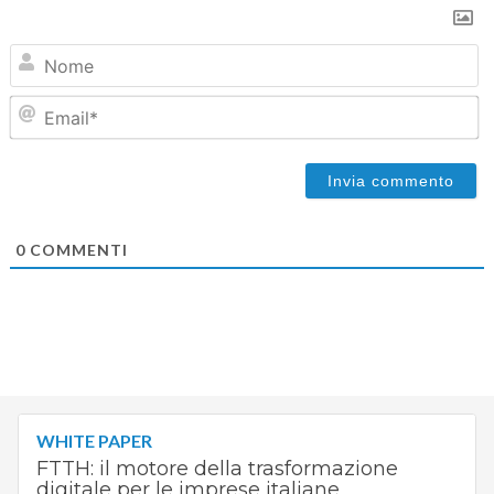
N
Em
0
COMMENTI
WHITE PAPER
FTTH: il motore della trasformazione
digitale per le imprese italiane