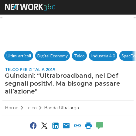
Guindani: “Ultrabroadband, nel
Ultimi articoli
Digital Economy
Telco
Industria 4.0
SpacEc
TELCO PER L'ITALIA 2019
Guindani: “Ultrabroadband, nel Def
segnali positivi. Ma bisogna passare
all’azione”
Home
Telco
Banda Ultralarga