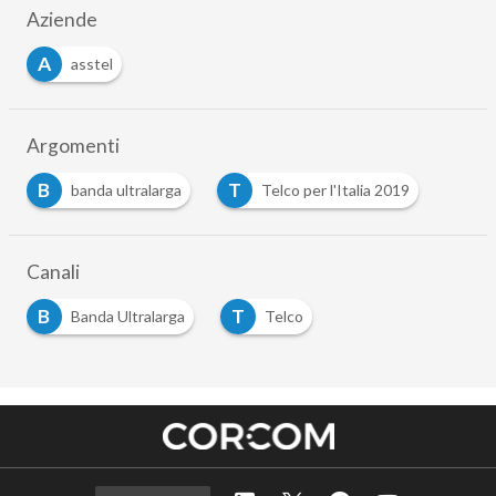
Aziende
A
asstel
Argomenti
B
T
banda ultralarga
Telco per l'Italia 2019
Canali
B
T
Banda Ultralarga
Telco