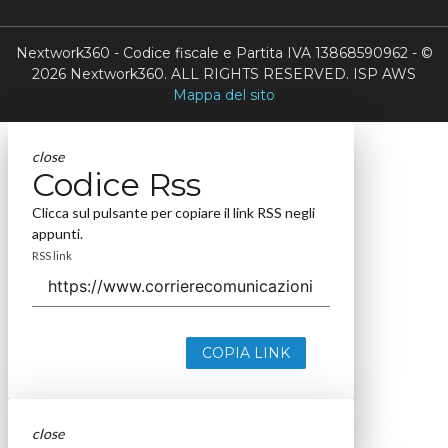
Nextwork360 - Codice fiscale e Partita IVA 13868590962 - ©
2026 Nextwork360. ALL RIGHTS RESERVED. ISP AWS
Mappa del sito
close
Codice Rss
Clicca sul pulsante per copiare il link RSS negli
appunti.
RSS link
COPIA LINK
close