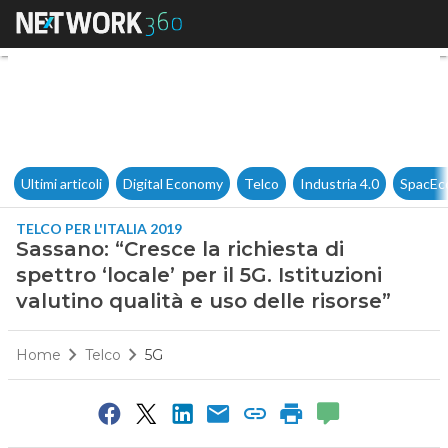
Sassano: “Cresce la richiesta di
Ultimi articoli
Digital Economy
Telco
Industria 4.0
SpacEc
TELCO PER L'ITALIA 2019
Sassano: “Cresce la richiesta di
spettro ‘locale’ per il 5G. Istituzioni
valutino qualità e uso delle risorse”
Home
Telco
5G