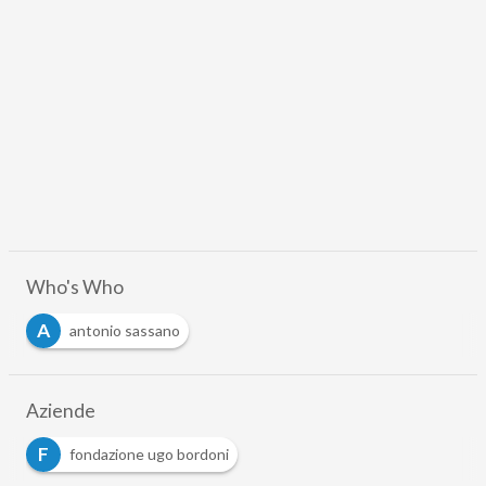
Who's Who
A
antonio sassano
Aziende
F
fondazione ugo bordoni