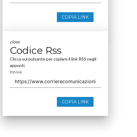
COPIA LINK
close
Codice Rss
Clicca sul pulsante per copiare il link RSS negli
appunti.
RSS link
COPIA LINK