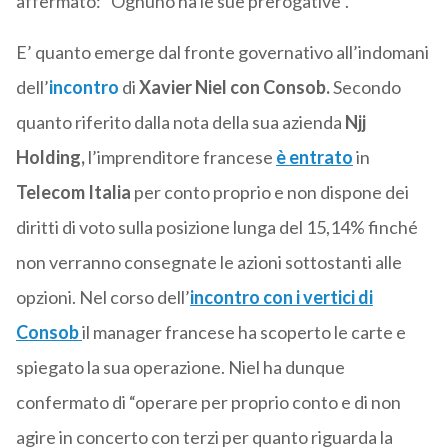
affermato: “Ognuno ha le sue prerogative”.
E’ quanto emerge dal fronte governativo all’indomani
dell’
incontro
di
Xavier Niel con Consob.
Secondo
quanto riferito dalla nota della sua azienda
Njj
Holding,
l’imprenditore francese
è entrato
in
Telecom Italia
per conto proprio e non dispone dei
diritti di voto sulla posizione lunga del 15,14% finché
non verranno consegnate le azioni sottostanti alle
opzioni. Nel corso dell’
incontro con i vertici di
Consob
il manager francese ha scoperto le carte e
spiegato la sua operazione. Niel ha dunque
confermato di “operare per proprio conto e di non
agire in concerto con terzi per quanto riguarda la