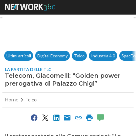
Telecom, Giacomelli: “Golden 
Ultimi articoli
Digital Economy
Telco
Industria 4.0
SpacEc
LA PARTITA DELLE TLC
Telecom, Giacomelli: “Golden power
prerogativa di Palazzo Chigi”
Home
Telco
0