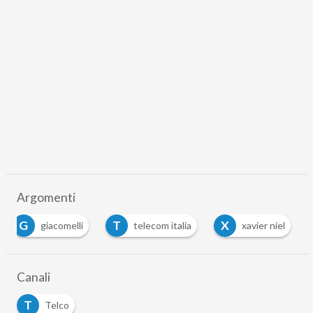
Argomenti
G
T
X
giacomelli
telecom italia
xavier niel
Canali
T
Telco