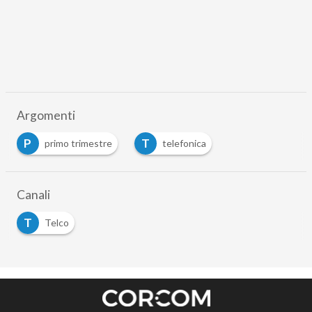
Argomenti
P
T
primo trimestre
telefonica
Canali
T
Telco