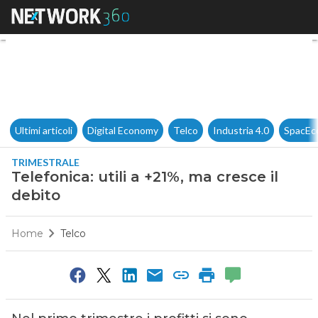
Telefonica: utili a +21%, ma cr
Ultimi articoli
Digital Economy
Telco
Industria 4.0
SpacEc
TRIMESTRALE
Telefonica: utili a +21%, ma cresce il
debito
Home
Telco