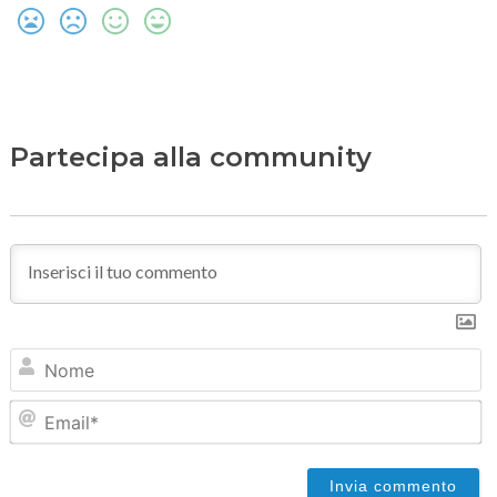
Partecipa alla community
N
Em