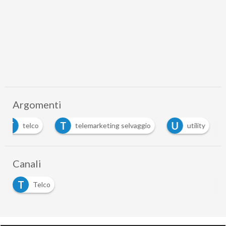
Argomenti
T
T
U
telco
telemarketing selvaggio
utility
Canali
T
Telco