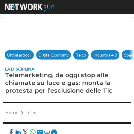
Telemarketing, da oggi stop al
Ultimi articoli
Digital Economy
Telco
Industria 4.0
Spac
LA DISCIPLINA
Telemarketing, da oggi stop alle
chiamate su luce e gas: monta la
protesta per l’esclusione delle Tlc
Home
Telco