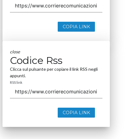
COPIA LINK
close
Codice Rss
Clicca sul pulsante per copiare il link RSS negli
appunti.
RSS link
COPIA LINK