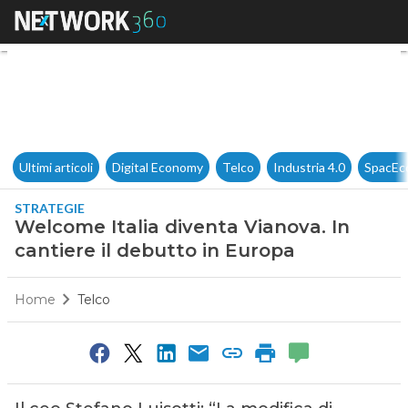
Welcome Italia diventa Vianov
Ultimi articoli
Digital Economy
Telco
Industria 4.0
SpacEc
STRATEGIE
Welcome Italia diventa Vianova. In
cantiere il debutto in Europa
Home
Telco