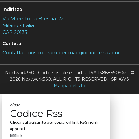
Indirizzo
Via Moretto da Brescia, 22
Milano - Italia
CAP 20133
Contatti
Contatta il nostro team per maggiori informazioni
Nextwork360 - Codice fiscale e Partita IVA 13868590962 - ©
2026 Nextwork360. ALL RIGHTS RESERVED. ISP AWS
Mappa del sito
close
Codice Rss
Clicca sul pulsante per copiare il link RSS negli
appunti.
RSS link