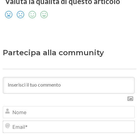
Valuta la qualità di questo articolo
Partecipa alla community
N
Em